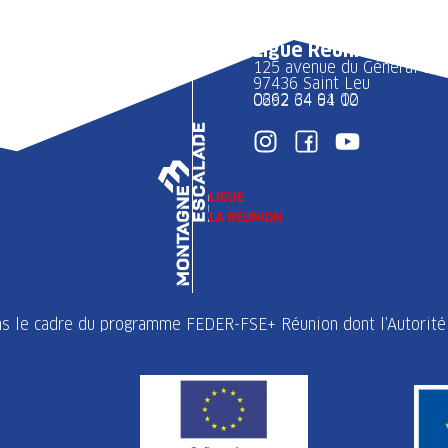
Ligue Réunion FFME
125 avenue du Général 
97436 Saint Leu
0262 34 91 02
0692 64 64 10
ans le cadre du programme FEDER-FSE+ Réunion dont l’Autorité 