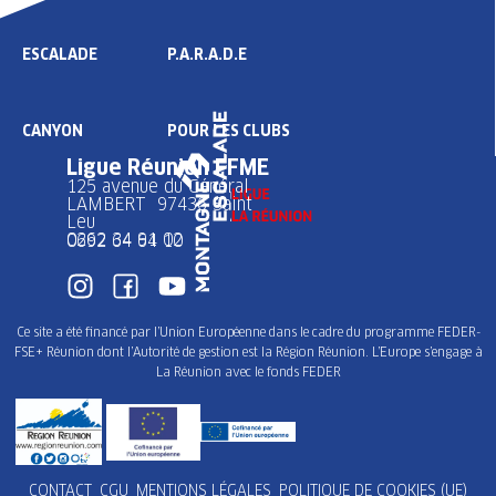
ESCALADE
P.A.R.A.D.E
CANYON
POUR LES CLUBS
Ligue Réunion FFME
125 avenue du Général
LAMBERT 97436 Saint
Leu
0262 34 91 02
0692 64 64 10
Ce site a été financé par l’Union Européenne dans le cadre du programme FEDER-
FSE+ Réunion dont l’Autorité de gestion est la Région Réunion. L’Europe s’engage à
La Réunion avec le fonds FEDER
CONTACT
CGU
MENTIONS LÉGALES
POLITIQUE DE COOKIES (UE)