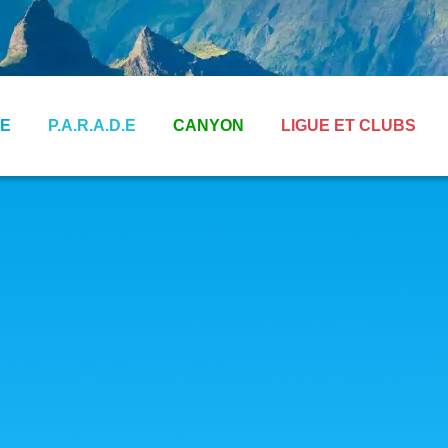
E
P.A.R.A.D.E
CANYON
LIGUE ET CLUBS