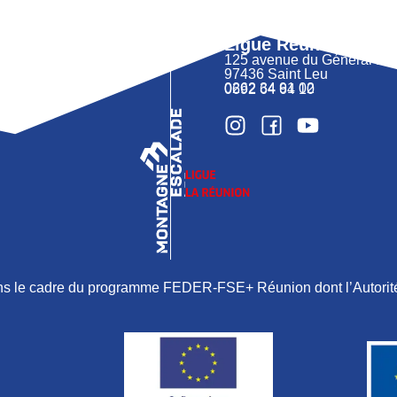
Ligue Réunion FFM
125 avenue du Général 
97436 Saint Leu
0262 34 91 02
0692 64 64 10
ans le cadre du programme FEDER-FSE+ Réunion dont l’Autorité