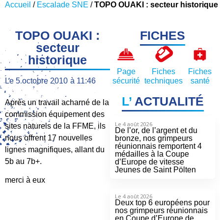
Accueil
/
Escalade SNE
/
TOPO OUAKI : secteur historique
TOPO OUAKI :
FICHES
secteur
historique
Page
Fiches
Fiches
Le
5 octobre 2010
à
11:46
sécurité
techniques
santé
L’
ACTUALITÉ
Après un travail acharné de la
commission équipement des
Le 4 août 2026
sites naturels de la FFME, ils
De l’or, de l’argent et du
nous offrent 17 nouvelles
bronze, nos grimpeurs
réunionnais remportent 4
lignes magnifiques, allant du
médailles à la Coupe
5b au 7b+.
d’Europe de vitesse
Jeunes de Saint Pölten
merci à eux
Le 4 août 2026
Deux top 6 européens pour
nos grimpeurs réunionnais
en Coupe d’Europe de