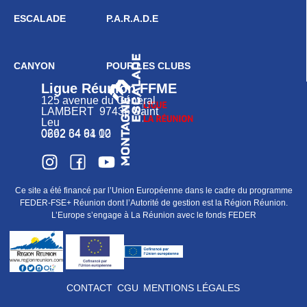
ESCALADE
P.A.R.A.D.E
CANYON
POUR LES CLUBS
Ligue Réunion FFME
125 avenue du Général
LAMBERT 97436 Saint
Leu
0262 34 91 02
0692 64 64 10
Ce site a été financé par l’Union Européenne dans le cadre du programme
FEDER-FSE+ Réunion dont l’Autorité de gestion est la Région Réunion.
L’Europe s’engage à La Réunion avec le fonds FEDER
CONTACT
CGU
MENTIONS LÉGALES