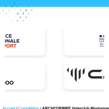
Accueil
/
Compétition
/
ARCHI’GRIMPE (interclub Montagne