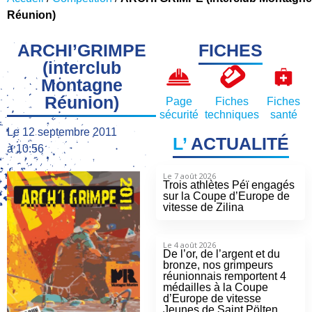
Réunion)
ARCHI’GRIMPE
FICHES
(interclub
Montagne
Réunion)
Page
Fiches
Fiches
sécurité
techniques
santé
Le
12 septembre 2011
L’
ACTUALITÉ
à
10:56
Le 7 août 2026
Trois athlètes Péï engagés
sur la Coupe d’Europe de
vitesse de Zilina
Le 4 août 2026
De l’or, de l’argent et du
bronze, nos grimpeurs
réunionnais remportent 4
médailles à la Coupe
d’Europe de vitesse
Jeunes de Saint Pölten