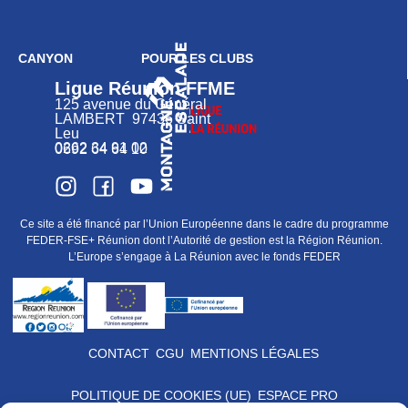
CANYON
POUR LES CLUBS
Ligue Réunion FFME
125 avenue du Général
LAMBERT 97436 Saint
Leu
0262 34 91 02
0692 64 64 10
Ce site a été financé par l’Union Européenne dans le cadre du programme
FEDER-FSE+ Réunion dont l’Autorité de gestion est la Région Réunion.
L’Europe s’engage à La Réunion avec le fonds FEDER
CONTACT
CGU
MENTIONS LÉGALES
POLITIQUE DE COOKIES (UE)
ESPACE PRO