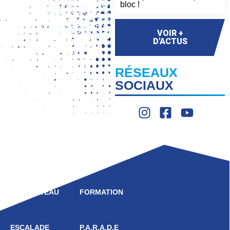
bloc !
VOIR +
D'ACTUS
RÉSEAUX
SOCIAUX
LIGUE
COMPÉTITION
HAUT NIVEAU
FORMATION
ESCALADE
P.A.R.A.D.E