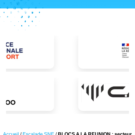
Accueil
/
Escalade SNE
/
BLOCS A LA REUNION : secteur