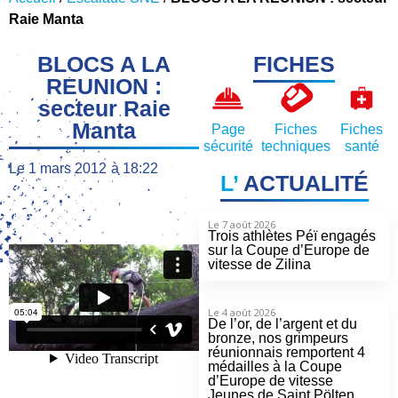
Raie Manta
BLOCS A LA
FICHES
REUNION :
secteur Raie
Manta
Page
Fiches
Fiches
sécurité
techniques
santé
Le
1 mars 2012
à
18:22
L’
ACTUALITÉ
Le 7 août 2026
Trois athlètes Péï engagés
sur la Coupe d’Europe de
vitesse de Zilina
Le 4 août 2026
De l’or, de l’argent et du
bronze, nos grimpeurs
réunionnais remportent 4
médailles à la Coupe
d’Europe de vitesse
Jeunes de Saint Pölten