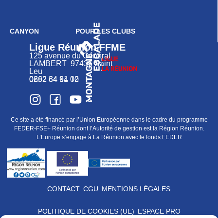
CANYON
POUR LES CLUBS
Ligue Réunion FFME
125 avenue du Général
LAMBERT 97436 Saint
Leu
0262 34 91 02
0692 64 64 10
Ce site a été financé par l’Union Européenne dans le cadre du programme
FEDER-FSE+ Réunion dont l’Autorité de gestion est la Région Réunion.
L’Europe s’engage à La Réunion avec le fonds FEDER
CONTACT
CGU
MENTIONS LÉGALES
POLITIQUE DE COOKIES (UE)
ESPACE PRO