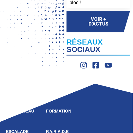
bloc !
VOIR +
D'ACTUS
RÉSEAUX
SOCIAUX
LIGUE
COMPÉTITION
HAUT NIVEAU
FORMATION
ESCALADE
P.A.R.A.D.E