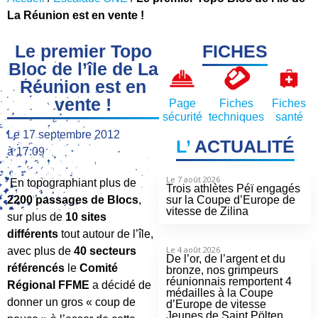
La Réunion est en vente !
Le premier Topo
FICHES
Bloc de l’île de La
Réunion est en
vente !
Page
Fiches
Fiches
sécurité
techniques
santé
Le
17 septembre 2012
L’
ACTUALITÉ
à
17:09
Le 7 août 2026
En topographiant plus de
Trois athlètes Péï engagés
2200 passages de Blocs
,
sur la Coupe d’Europe de
vitesse de Zilina
sur plus de
10 sites
différents
tout autour de l’île,
Le 4 août 2026
avec plus de
40 secteurs
De l’or, de l’argent et du
référencés
le
Comité
bronze, nos grimpeurs
réunionnais remportent 4
Régional FFME
a décidé de
médailles à la Coupe
donner un gros « coup de
d’Europe de vitesse
Jeunes de Saint Pölten