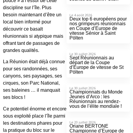
pouce » à l’essor de cette
discipline sur l’île. Plus
besoin maintenant d’être un
Le 4 août 2026
Deux top 6 européens pour
local bien informé pour
nos grimpeurs réunionnais
en Coupe d’Europe de
découvrir ce basalt
vitesse Sénior à Saint
réunionnais si atypique mais
Pölten
offrant tant de passages de
grandes qualités.
Le 30 juillet 2026
Sept Réunionnais au
La Réunion était déjà connue
départ de la Coupe
d’Europe de vitesse de St
pour ses randonnées, ses
Pölten
canyons, ses paysages, ses
cirques, son Parc National,
Le 30 juillet 2026
ses baleines … il manquait
Championnats du Monde
Jeunes d’Arco : les
ses blocs !
Réunionnais au rendez-
vous de l’élite mondiale !
Ce potentiel énorme et encore
sous exploité place l’île parmi
Le 20 juillet 2026
les destinations phares pour
Oriane BERTONE
la pratique du bloc sur le
Championne d’Europe de