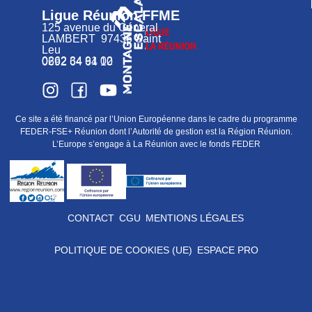
Ligue Réunion FFME
125 avenue du Général
LAMBERT 97436 Saint
Leu
0262 34 91 02
0692 64 64 10
Ce site a été financé par l’Union Européenne dans le cadre du programme
FEDER-FSE+ Réunion dont l’Autorité de gestion est la Région Réunion.
L’Europe s’engage à La Réunion avec le fonds FEDER
CONTACT
CGU
MENTIONS LÉGALES
POLITIQUE DE COOKIES (UE)
ESPACE PRO