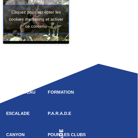
Cliquez pour accepter les
cookies marketing et activer
ce contenu
LIGUE
COMPÉTITION
HAUT NIVEAU
FORMATION
ESCALADE
P.A.R.A.D.E
CANYON
POUR LES CLUBS