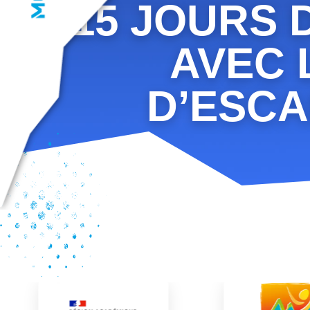
15 JOURS 
AVEC 
D’ESCA