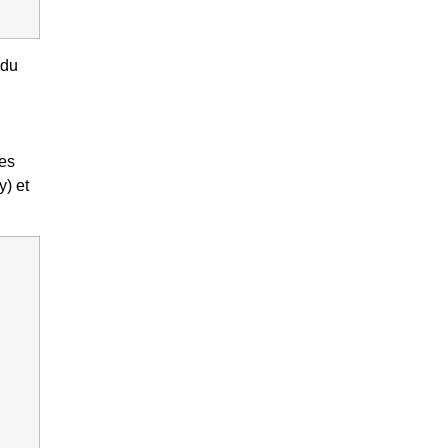
 du
des
) et