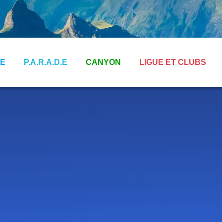
E
P.A.R.A.D.E
CANYON
LIGUE ET CLUBS