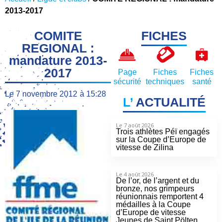
2013-2017
COMITE
FICHES
REGIONAL :
mandature 2013-
2017
Page
Fiches
Fiches
sécurité
techniques
santé
Le
7 novembre 2012
à
15:28
L’
ACTUALITÉ
Le 7 août 2026
Trois athlètes Péï engagés
sur la Coupe d’Europe de
vitesse de Zilina
Le 4 août 2026
De l’or, de l’argent et du
bronze, nos grimpeurs
réunionnais remportent 4
médailles à la Coupe
d’Europe de vitesse
Jeunes de Saint Pölten