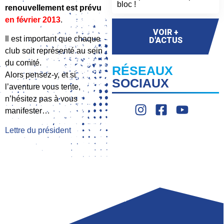
bloc !
renouvellement est prévu
en février 2013
.
VOIR +
Il est important que chaque
D'ACTUS
club soit représenté au sein
du comité.
RÉSEAUX
Alors pensez-y, et si
SOCIAUX
l’aventure vous tente,
n’hésitez pas à vous
manifester…
Lettre du président
LIGUE
COMPÉTITION