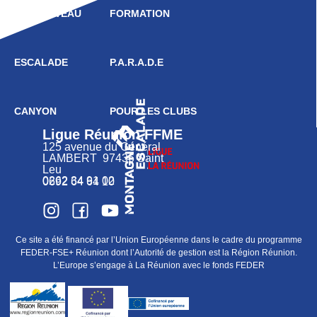
HAUT NIVEAU
FORMATION
ESCALADE
P.A.R.A.D.E
CANYON
POUR LES CLUBS
Ligue Réunion FFME
125 avenue du Général
LAMBERT 97436 Saint
Leu
0262 34 91 02
0692 64 64 10
Ce site a été financé par l’Union Européenne dans le cadre du programme
FEDER-FSE+ Réunion dont l’Autorité de gestion est la Région Réunion.
L’Europe s’engage à La Réunion avec le fonds FEDER