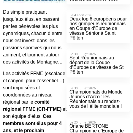
Du simple pratiquant
Le 4 août 2026
Deux top 6 européens pour
jusqu’aux élus, en passant
nos grimpeurs réunionnais
par les bénévoles les plus
en Coupe d’Europe de
vitesse Sénior à Saint
dynamiques, chacun d’entre
Pölten
nous est investi dans les
passions sportives qui nous
Le 30 juillet 2026
animent, et tournent autour
Sept Réunionnais au
des activités de Montagne…
départ de la Coupe
d’Europe de vitesse de St
Pölten
Les activités FFME (escalade
et canyon, pour l’essentiel…)
sont impulsées et
Le 30 juillet 2026
Championnats du Monde
coordonnées au niveau
Jeunes d’Arco : les
Réunionnais au rendez-
régional par le
comité
vous de l’élite mondiale !
régional FFME (CR-FFME)
et
son équipe d’élus.
Ces
Le 20 juillet 2026
membres sont élus pour 4
Oriane BERTONE
ans, et le prochain
Championne d’Europe de