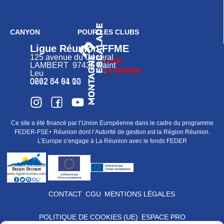
CANYON
POUR LES CLUBS
Ligue Réunion FFME
125 avenue du Général
LAMBERT 97436 Saint
Leu
0262 34 91 02
0692 64 64 10
Ce site a été financé par l’Union Européenne dans le cadre du programme
FEDER-FSE+ Réunion dont l’Autorité de gestion est la Région Réunion.
L’Europe s’engage à La Réunion avec le fonds FEDER
CONTACT
CGU
MENTIONS LÉGALES
POLITIQUE DE COOKIES (UE)
ESPACE PRO