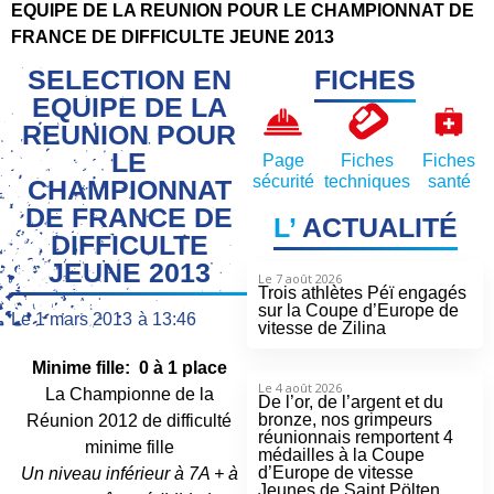
EQUIPE DE LA REUNION POUR LE CHAMPIONNAT DE
FRANCE DE DIFFICULTE JEUNE 2013
SELECTION EN
FICHES
EQUIPE DE LA
REUNION POUR
LE
Page
Fiches
Fiches
sécurité
techniques
santé
CHAMPIONNAT
DE FRANCE DE
L’
ACTUALITÉ
DIFFICULTE
JEUNE 2013
Le 7 août 2026
Trois athlètes Péï engagés
sur la Coupe d’Europe de
Le
1 mars 2013
à
13:46
vitesse de Zilina
Minime fille: 0 à 1 place
Le 4 août 2026
La Championne de la
De l’or, de l’argent et du
bronze, nos grimpeurs
Réunion 2012 de difficulté
réunionnais remportent 4
minime fille
médailles à la Coupe
d’Europe de vitesse
Un niveau inférieur à 7A + à
Jeunes de Saint Pölten