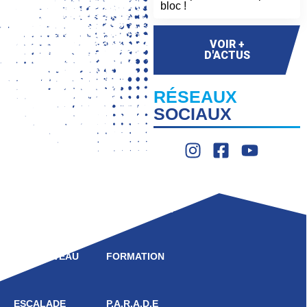
bloc !
VOIR +
D'ACTUS
RÉSEAUX
SOCIAUX
LIGUE
COMPÉTITION
HAUT NIVEAU
FORMATION
ESCALADE
P.A.R.A.D.E