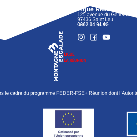
Ligue Réunion FFM
125 avenue du Général 
97436 Saint Leu
0262 34 91 02
0692 64 64 10
ans le cadre du programme FEDER-FSE+ Réunion dont l’Autorité