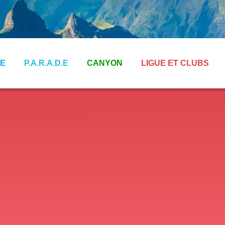
E
P.A.R.A.D.E
CANYON
LIGUE ET CLUBS