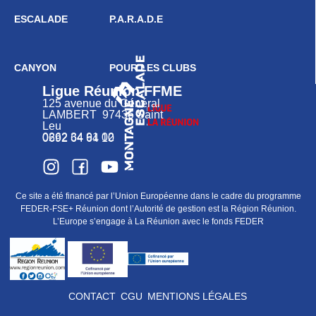
ESCALADE
P.A.R.A.D.E
CANYON
POUR LES CLUBS
Ligue Réunion FFME
125 avenue du Général
LAMBERT 97436 Saint
Leu
0262 34 91 02
0692 64 64 10
Ce site a été financé par l’Union Européenne dans le cadre du programme
FEDER-FSE+ Réunion dont l’Autorité de gestion est la Région Réunion.
L’Europe s’engage à La Réunion avec le fonds FEDER
CONTACT
CGU
MENTIONS LÉGALES