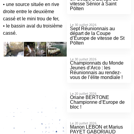
vitesse Sénior à Saint
• une source située en rive
Pölten
droite entre le deuxième
cassé et le mini trou de fer,
Le 30 juillet 2026
• le bassin aval du troisième
Sept Réunionnais au
cassé.
départ de la Coupe
d’Europe de vitesse de St
Pölten
Le 30 juillet 2026
Championnats du Monde
Jeunes d’Arco : les
Réunionnais au rendez-
vous de l’élite mondiale !
Le 20 juillet 2026
Oriane BERTONE
Championne d’Europe de
bloc !
Le 20 juillet 2026
Manon LEBON et Marius
PAYET GABORIAUD