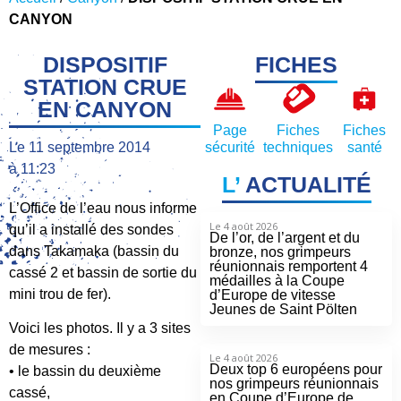
CANYON
DISPOSITIF
FICHES
STATION CRUE
EN CANYON
Page
Fiches
Fiches
Le
11 septembre 2014
sécurité
techniques
santé
à
11:23
L’
ACTUALITÉ
L’Office de l’eau nous informe
Le 4 août 2026
qu’il a installé des sondes
De l’or, de l’argent et du
dans Takamaka (bassin du
bronze, nos grimpeurs
réunionnais remportent 4
cassé 2 et bassin de sortie du
médailles à la Coupe
mini trou de fer).
d’Europe de vitesse
Jeunes de Saint Pölten
Voici les photos. Il y a 3 sites
de mesures :
Le 4 août 2026
Deux top 6 européens pour
• le bassin du deuxième
nos grimpeurs réunionnais
cassé,
en Coupe d’Europe de