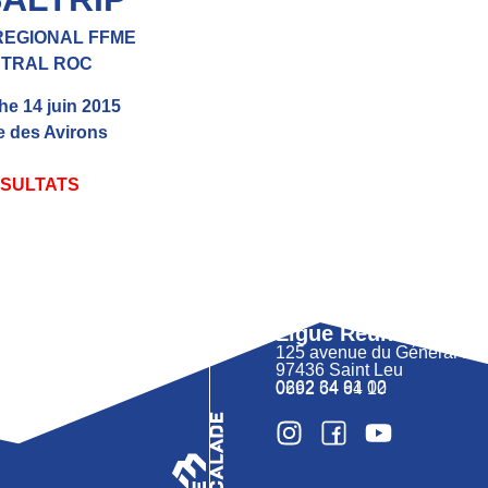
REGIONAL FFME
TRAL ROC
e 14 juin 2015
e des Avirons
SULTATS
Ligue Réunion FFM
125 avenue du Général 
97436 Saint Leu
0262 34 91 02
0692 64 64 10