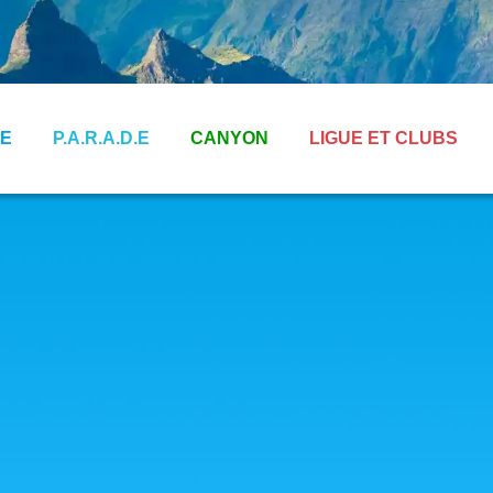
E
P.A.R.A.D.E
CANYON
LIGUE ET CLUBS