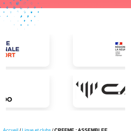
Accueil
/
Ligue et clubs
/
CRFFME : ASSEMBLEE