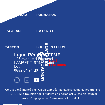
HAUT NIVEAU
FORMATION
ESCALADE
P.A.R.A.D.E
CANYON
POUR LES CLUBS
Ligue Réunion FFME
125 avenue du Général
LAMBERT 97436 Saint
Leu
0262 34 91 02
0692 64 64 10
Ce site a été financé par l’Union Européenne dans le cadre du programme
FEDER-FSE+ Réunion dont l’Autorité de gestion est la Région Réunion.
L’Europe s’engage à La Réunion avec le fonds FEDER