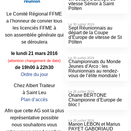
vitesse Sénior à Saint
Pölten
Le Comité Régional FFME
a l’honneur de convier tous
Le 30 juillet 2026
Sept Réunionnais au
les licenciés FFME à
départ de la Coupe
son assemblée générale qui
d’Europe de vitesse de St
Pölten
se déroulera
le lundi 21 mars 2016
Le 30 juillet 2026
(attention changement de date)
Championnats du Monde
Jeunes d’Arco : les
de 19h00 à 22h30
Réunionnais au rendez-
Ordre du jour
vous de l’élite mondiale !
Chez Albert Traiteur
Le 20 juillet 2026
à Saint Leu
Oriane BERTONE
Plan d’accès
Championne d’Europe de
bloc !
Afin que cette AG soit la plus
représentative possible
Le 20 juillet 2026
Manon LEBON et Marius
nous souhaitons vous
PAYET GABORIAUD