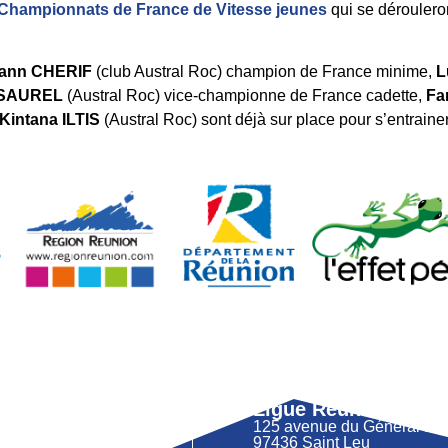
Championnats de France de Vitesse jeunes
qui se déroulero
Iliann CHERIF
(club Austral Roc) champion de France minime,
L
 SAUREL
(Austral Roc) vice-championne de France cadette,
Fa
Kintana ILTIS
(Austral Roc) sont déjà sur place pour s’entrainer
Ligue Réunion FFM
125 avenue du Général 
97436 Saint Leu