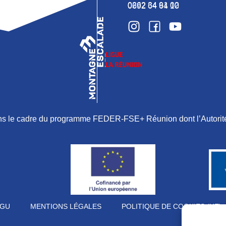
0262 34 91 02
0692 64 64 10
ans le cadre du programme FEDER-FSE+ Réunion dont l’Autorité
GU
MENTIONS LÉGALES
POLITIQUE DE COOKIES (UE)