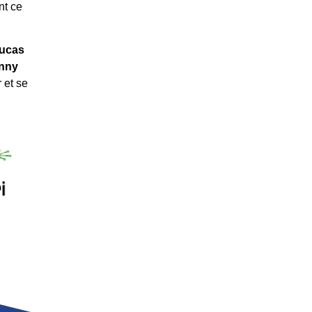
nt ce
ucas
nny
 et se
E
LAMBERT