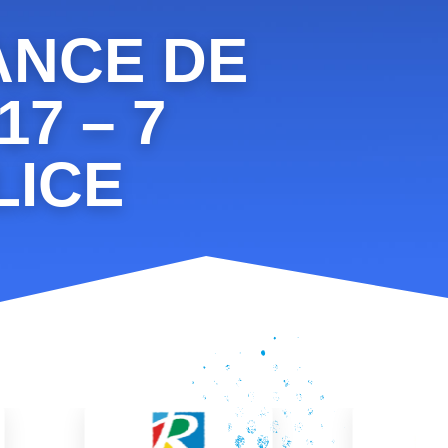
ANCE DE
7 – 7
LICE