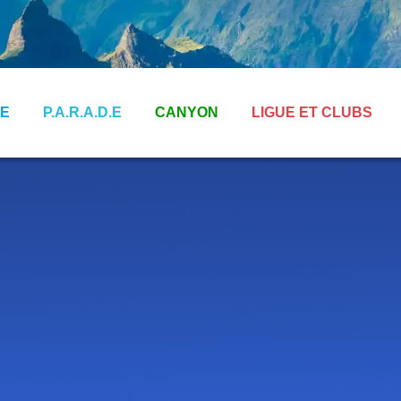
E
P.A.R.A.D.E
CANYON
LIGUE ET CLUBS