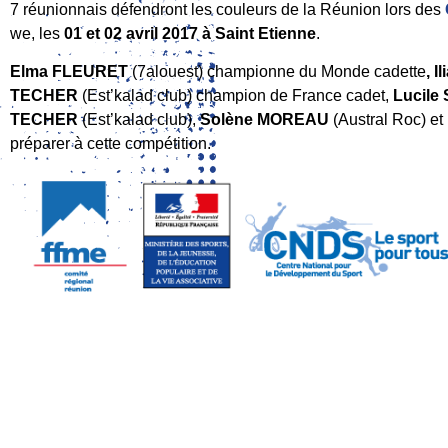
7 réunionnais défendront les couleurs de la Réunion lors des
we, les
01 et 02 avril 2017 à Saint Etienne
.
Elma FLEURET
(7alouest) championne du Monde cadette
, 
TECHER
(Est’kalad club) champion de France cadet,
Lucile
TECHER
(Est’kalad club),
Solène MOREAU
(Austral Roc) et
préparer à cette compétition.
LIGUE
COMPÉTITION