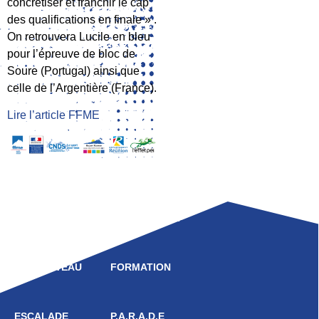
concrétiser et franchir le cap
des qualifications en finale » .
On retrouvera Lucile en bleu
pour l’épreuve de bloc de
Soure (Portugal) ainsi que
celle de l’Argentière (France).
Lire l’article FFME
LIGUE
COMPÉTITION
HAUT NIVEAU
FORMATION
ESCALADE
P.A.R.A.D.E