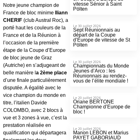
vitesse Sénior à Saint
Notre jeune champion de
Pölten
France de bloc minime
Iliann
CHERIF
(club Austral Roc), a
Le 30 juillet 2026
porté haut les couleurs de la
Sept Réunionnais au
départ de la Coupe
France et de la Réunion à
d’Europe de vitesse de St
l’occasion de la première
Pölten
étape de la Coupe d’Europe
de bloc jeune de Graz
Le 30 juillet 2026
(Autriche) en s’adjugeant de
Championnats du Monde
Jeunes d’Arco : les
belle manière l
a 2ème place
Réunionnais au rendez-
d’une finale particulièrement
vous de l’élite mondiale !
disputée. A égalité avec le
vice champion du monde en
Le 20 juillet 2026
Oriane BERTONE
titre, l’italien Davide
Championne d’Europe de
COLOMBO, avec 2 blocs à
bloc !
vue et 3 zones à vue, c’est la
prestation réalisée en
Le 20 juillet 2026
qualification qui départagera
Manon LEBON et Marius
PAYET GABORIAUD