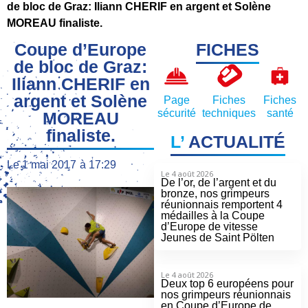
de bloc de Graz: Iliann CHERIF en argent et Solène
MOREAU finaliste.
Coupe d’Europe
FICHES
de bloc de Graz:
Iliann CHERIF en
argent et Solène
Page
Fiches
Fiches
sécurité
techniques
santé
MOREAU
finaliste.
L’
ACTUALITÉ
Le
1 mai 2017
à
17:29
Le 4 août 2026
De l’or, de l’argent et du
bronze, nos grimpeurs
réunionnais remportent 4
médailles à la Coupe
d’Europe de vitesse
Jeunes de Saint Pölten
Le 4 août 2026
Deux top 6 européens pour
nos grimpeurs réunionnais
en Coupe d’Europe de