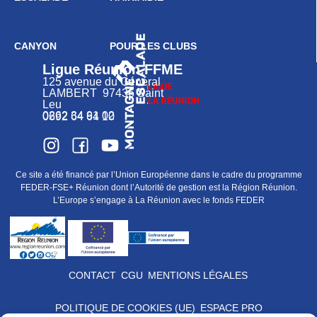
CANYON
POUR LES CLUBS
Ligue Réunion FFME
125 avenue du Général
LAMBERT 97436 Saint
Leu
0262 34 91 02
0692 64 64 10
Ce site a été financé par l’Union Européenne dans le cadre du programme
FEDER-FSE+ Réunion dont l’Autorité de gestion est la Région Réunion.
L’Europe s’engage à La Réunion avec le fonds FEDER
CONTACT
CGU
MENTIONS LÉGALES
POLITIQUE DE COOKIES (UE)
ESPACE PRO