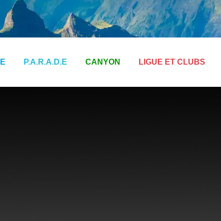
E
P.A.R.A.D.E
CANYON
LIGUE ET CLUBS