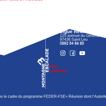
Ligue Réunion FFM
125 avenue du Général 
97436 Saint Leu
0262 34 91 02
0692 64 64 10
ans le cadre du programme FEDER-FSE+ Réunion dont l’Autorité