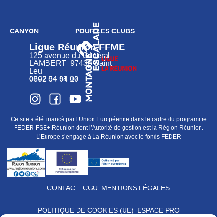
CANYON
POUR LES CLUBS
Ligue Réunion FFME
125 avenue du Général
LAMBERT 97436 Saint
Leu
0262 34 91 02
0692 64 64 10
Ce site a été financé par l’Union Européenne dans le cadre du programme
FEDER-FSE+ Réunion dont l’Autorité de gestion est la Région Réunion.
L’Europe s’engage à La Réunion avec le fonds FEDER
CONTACT
CGU
MENTIONS LÉGALES
POLITIQUE DE COOKIES (UE)
ESPACE PRO