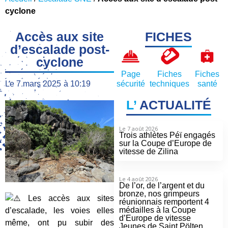
cyclone
Accès aux site
FICHES
d’escalade post-
cyclone
Page
Fiches
Fiches
Le
7 mars 2025
à
10:19
sécurité
techniques
santé
L’
ACTUALITÉ
Le 7 août 2026
Trois athlètes Péï engagés
sur la Coupe d’Europe de
vitesse de Zilina
Le 4 août 2026
De l’or, de l’argent et du
bronze, nos grimpeurs
Les accès aux sites
réunionnais remportent 4
médailles à la Coupe
d’escalade, les voies elles
d’Europe de vitesse
même, ont pu subir des
Jeunes de Saint Pölten