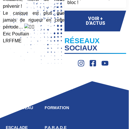
bloc !
prévenir !
Le casque est plus que
VOIR +
jamais de rigueur en cette
D'ACTUS
période…
Eric Poullain
RÉSEAUX
LRFFME
SOCIAUX
LIGUE
COMPÉTITION
HAUT NIVEAU
FORMATION
ESCALADE
P.A.R.A.D.E