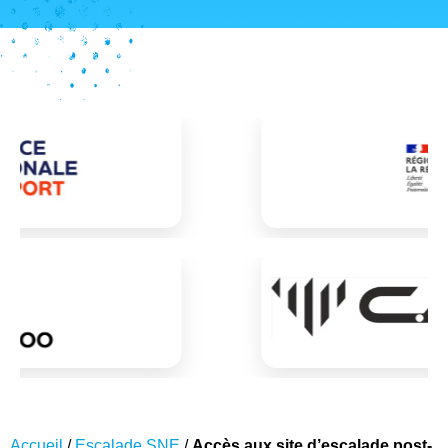
Accueil
/
Escalade SNE
/
Accès aux site d’escalade post-