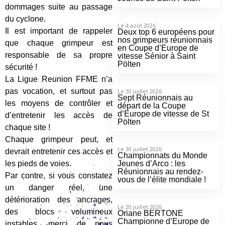
dommages suite au passage
du cyclone.
Le 4 août 2026
Il est important de rappeler
Deux top 6 européens pour
nos grimpeurs réunionnais
que chaque grimpeur est
en Coupe d’Europe de
responsable de sa propre
vitesse Sénior à Saint
Pölten
sécurité !
La Ligue Reunion FFME n’a
pas vocation, et surtout pas
Le 30 juillet 2026
Sept Réunionnais au
les moyens de contrôler et
départ de la Coupe
d’Europe de vitesse de St
d’entretenir les accès de
Pölten
chaque site !
Chaque grimpeur peut, et
Le 30 juillet 2026
devrait entretenir ces accès et
Championnats du Monde
les pieds de voies.
Jeunes d’Arco : les
Réunionnais au rendez-
Par contre, si vous constatez
vous de l’élite mondiale !
un danger réel, une
détérioration des ancrages,
Le 20 juillet 2026
des blocs volumineux
Oriane BERTONE
Championne d’Europe de
instables, merci de nous