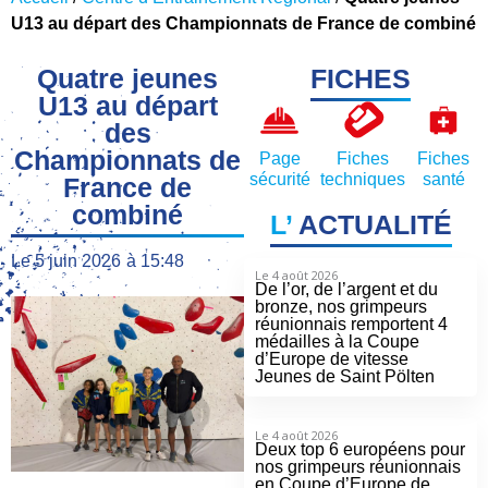
U13 au départ des Championnats de France de combiné
Quatre jeunes
FICHES
U13 au départ
des
Championnats de
Page
Fiches
Fiches
sécurité
techniques
santé
France de
combiné
L’
ACTUALITÉ
Le
5 juin 2026
à
15:48
Le 4 août 2026
De l’or, de l’argent et du
bronze, nos grimpeurs
réunionnais remportent 4
médailles à la Coupe
d’Europe de vitesse
Jeunes de Saint Pölten
Le 4 août 2026
Deux top 6 européens pour
nos grimpeurs réunionnais
en Coupe d’Europe de