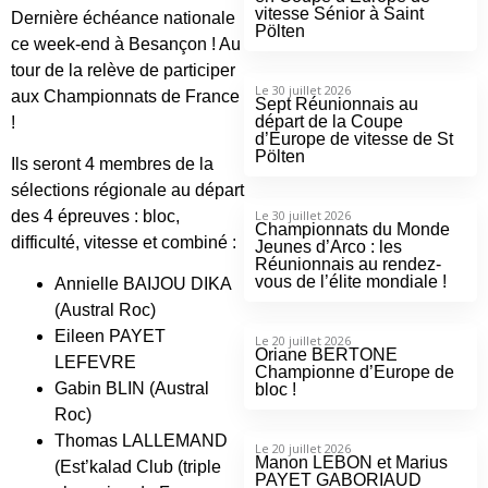
vitesse Sénior à Saint
Dernière échéance nationale
Pölten
ce week-end à Besançon ! Au
tour de la relève de participer
Le 30 juillet 2026
aux Championnats de France
Sept Réunionnais au
départ de la Coupe
!
d’Europe de vitesse de St
Pölten
Ils seront 4 membres de la
sélections régionale au départ
des 4 épreuves : bloc,
Le 30 juillet 2026
Championnats du Monde
difficulté, vitesse et combiné :
Jeunes d’Arco : les
Réunionnais au rendez-
vous de l’élite mondiale !
Annielle BAIJOU DIKA
(Austral Roc)
Eileen PAYET
Le 20 juillet 2026
Oriane BERTONE
LEFEVRE
Championne d’Europe de
Gabin BLIN (Austral
bloc !
Roc)
Thomas LALLEMAND
Le 20 juillet 2026
Manon LEBON et Marius
(Est’kalad Club (triple
PAYET GABORIAUD