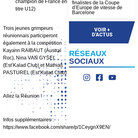
champion de France en
finalistes de la Coupe
d’Europe de vitesse de
titre U12)
Barcelone
Trois jeunes grimpeurs
VOIR +
D'ACTUS
réunionnais participeront
également à la compétition :
Kayann RAIBAUT (Austral
RÉSEAUX
Roc), Nina VAN GYSEL
SOCIAUX
(Est’Kalad Club) et Mathias
PASTUREL (Est’Kalad Club)
Allez la Réunion !
Infos supplémentaires :
https://www.facebook.com/share/p/1CeygnX9EN/