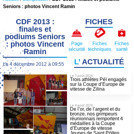
Seniors : photos Vincent Ramin
CDF 2013 :
FICHES
finales et
podiums Seniors
: photos Vincent
Page
Fiches
Fiches
sécurité
techniques
santé
Ramin
L’
ACTUALITÉ
Le
4 décembre 2012
à
09:55
Le 7 août 2026
Trois athlètes Péï engagés
sur la Coupe d’Europe de
vitesse de Zilina
Le 4 août 2026
De l’or, de l’argent et du
bronze, nos grimpeurs
réunionnais remportent 4
médailles à la Coupe
d’Europe de vitesse
Jeunes de Saint Pölten