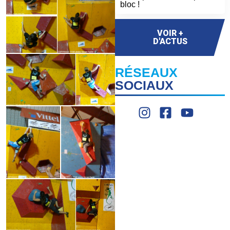
bloc !
VOIR +
D'ACTUS
RÉSEAUX
SOCIAUX