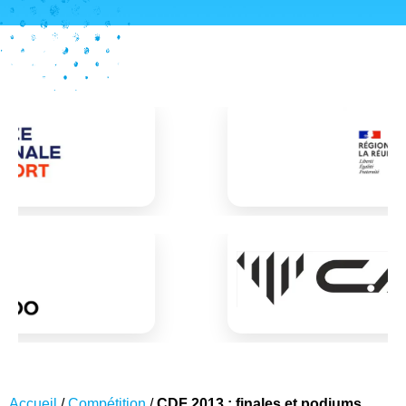
Accueil
/
Compétition
/
CDF 2013 : finales et podiums