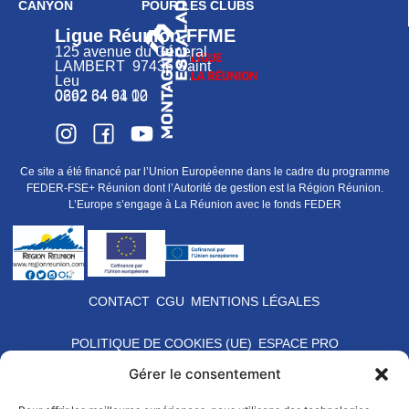
CANYON
POUR LES CLUBS
Ligue Réunion FFME
125 avenue du Général
LAMBERT 97436 Saint
Leu
0262 34 91 02
0692 64 64 10
Ce site a été financé par l’Union Européenne dans le cadre du programme
FEDER-FSE+ Réunion dont l’Autorité de gestion est la Région Réunion.
L’Europe s’engage à La Réunion avec le fonds FEDER
CONTACT
CGU
MENTIONS LÉGALES
POLITIQUE DE COOKIES (UE)
ESPACE PRO
Gérer le consentement